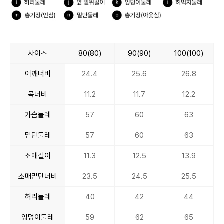
사이즈
80(80)
90(90)
100(100)
어깨너비
24.4
25.6
26.8
목너비
11.2
11.7
12.2
가슴둘레
57
60
63
밑단둘레
57
60
63
소매길이
11.3
12.5
13.9
소매밑단너비
23.5
24.5
25.5
허리둘레
40
42
44
엉덩이둘레
59
62
65