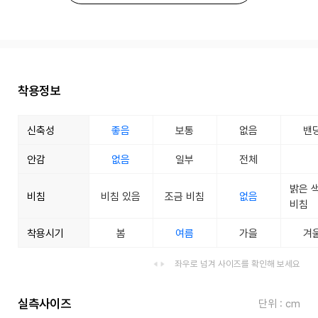
착용정보
신축성
좋음
보통
없음
밴
안감
없음
일부
전체
밝은 
비침
비침 있음
조금 비침
없음
비침
착용시기
봄
여름
가을
겨
좌우로 넘겨 사이즈를 확인해 보세요
실측사이즈
단위 : cm