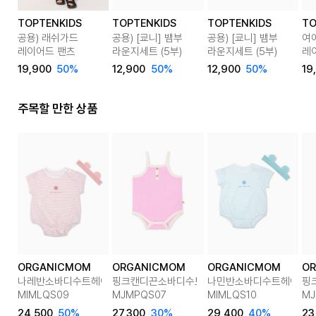
TOPTENKIDS
TOPTENKIDS
TOPTENKIDS
TO
공용) 래쉬가드
공용) [쿄니] 뱀부
공용) [쿄니] 뱀부
여
레이어드 팬츠
라운지세트 (5부)
라운지세트 (5부)
레
(
19,900
50%
12,900
50%
12,900
50%
19
주목할 만한 상품
ORGANICMOM
ORGANICMOM
ORGANICMOM
O
나레반소바디수트헤어밴드세트
핑크캔디끈소바디수트
나민반소바디수트헤어밴
핑
MIMLQS09
MJMPQS07
MIMLQS10
MJ
24,500
50%
27,300
30%
29,400
40%
23