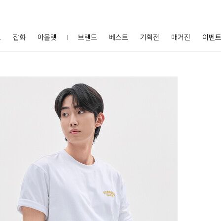
프
잡화
아울렛
브랜드
베스트
기획전
매거진
이벤