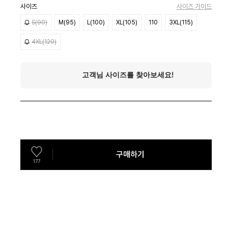
사이즈
사이즈 가이드
S(90)
M(95)
L(100)
XL(105)
110
3XL(115)
4XL(120)
구매하기
177