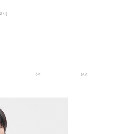
입 시)
추천
문의