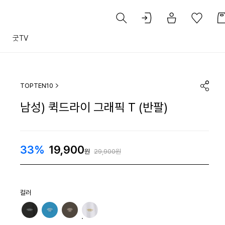
트
굿TV
TOPTEN10
남성) 퀵드라이 그래픽 T (반팔)
33%
19,900
원
29,900원
컬러