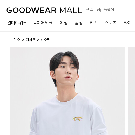
셀렉트샵
폴햄샵
열대야위크
#에어테크
여성
남성
키즈
스포츠
라이
남성
티셔츠
반소매