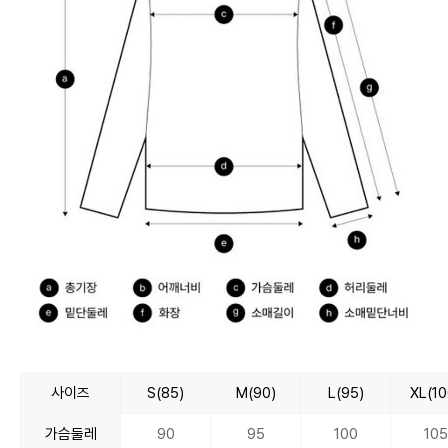
사이즈
S(85)
M(90)
L(95)
XL(10
가슴둘레
90
95
100
105