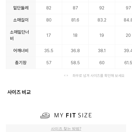
밑단둘레
82
87
92
97
소매길이
80
81.6
83.2
84.
소매밑단너
17
18
19
20
비
어깨너비
35.5
36.8
38.1
39.
총기장
57
58.5
60
61.
좌우로 넘겨 사이즈를 확인해 보세요
사이즈 비교