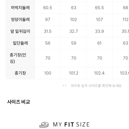
허벅지둘레
60.5
63
65.5
68
엉덩이둘레
97
102
107
112
앞 밑위길이
31.5
32.7
33.9
35.
밑단둘레
56
59
61
63
총기장(인
70
70
70
70
심)
총기장
100
101.2
102.4
103.
좌우로 넘겨 사이즈를 확인해 보세요
사이즈 비교