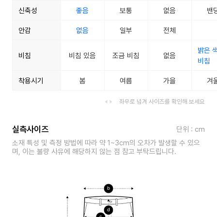
신축성
좋음
보통
없음
밴
안감
없음
일부
전체
밝은 
비침
비침 있음
조금 비침
없음
비침
착용시기
봄
여름
가을
겨
좌우로 넘겨 사이즈를 확인해 보세요
실측사이즈
단위 : cm
소재 특성 및 측정 방법에 따라 약 1~3cm의 오차가 발생할 수 있으
며, 이는 불량 사유에 해당하지 않는 점 참고 부탁드립니다.