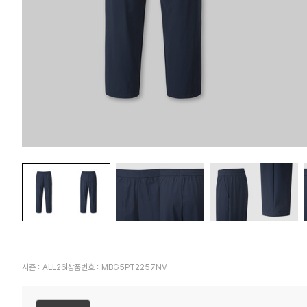
시즌 :
ALL26
상품번호 :
MBG5PT2257NV