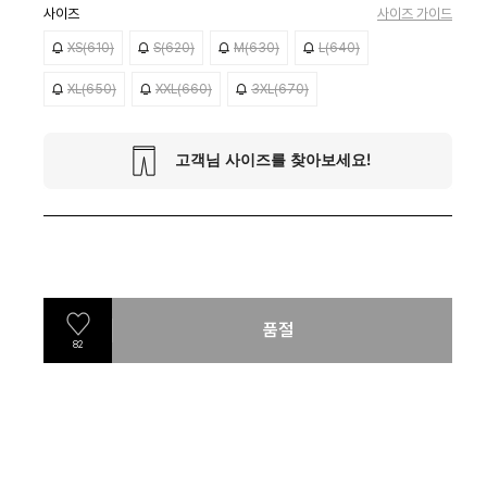
사이즈
사이즈 가이드
XS(610)
S(620)
M(630)
L(640)
XL(650)
XXL(660)
3XL(670)
품절
82