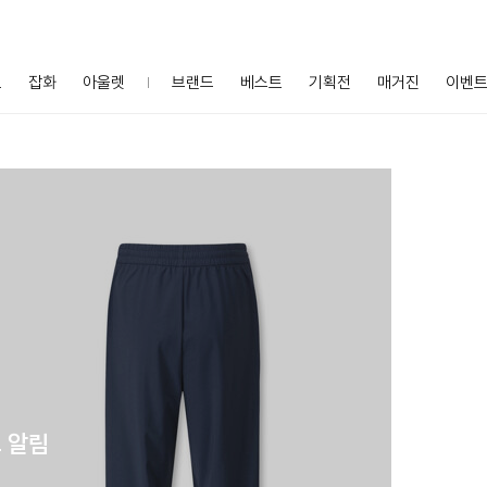
프
잡화
아울렛
브랜드
베스트
기획전
매거진
이벤
 알림