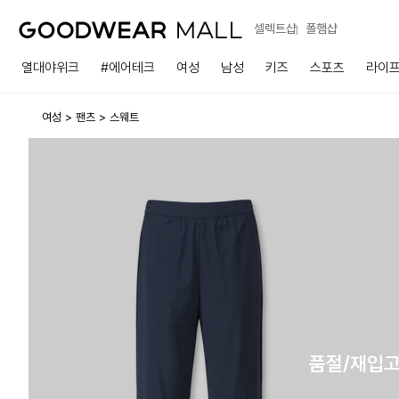
셀렉트샵
폴햄샵
열대야위크
#에어테크
여성
남성
키즈
스포츠
라이
여성
팬츠
스웨트
품절/재입고