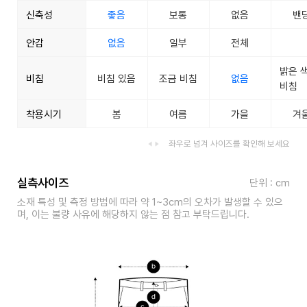
신축성
좋음
보통
없음
밴
안감
없음
일부
전체
밝은 
비침
비침 있음
조금 비침
없음
비침
착용시기
봄
여름
가을
겨
좌우로 넘겨 사이즈를 확인해 보세요
실측사이즈
단위 : cm
소재 특성 및 측정 방법에 따라 약 1~3cm의 오차가 발생할 수 있으
며, 이는 불량 사유에 해당하지 않는 점 참고 부탁드립니다.