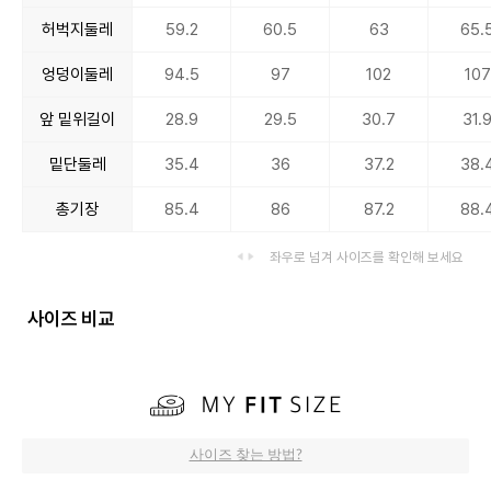
허벅지둘레
59.2
60.5
63
65.
엉덩이둘레
94.5
97
102
107
앞 밑위길이
28.9
29.5
30.7
31.
밑단둘레
35.4
36
37.2
38.
총기장
85.4
86
87.2
88.
좌우로 넘겨 사이즈를 확인해 보세요
사이즈 비교