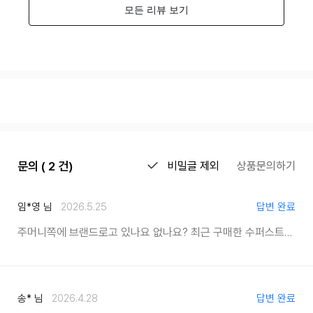
문의 ( 2 건)
비밀글 제외
상품문의하기
임*영 님
2026.5.25
답변 완료
주머니쪽에 브랜드로고 있나요 없나요?
최근 구매한 수퍼스트레치 스트레이트 바지가 로고가 없던데.. 확인 부탁드려요
송* 님
2026.4.28
답변 완료