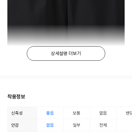
상세설명 더보기
착용정보
신축성
좋음
보통
없음
밴
안감
없음
일부
전체