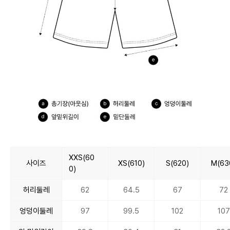
XXS(60
사이즈
XS(610)
S(620)
M(63
0)
허리둘레
62
64.5
67
72
엉덩이둘레
97
99.5
102
107