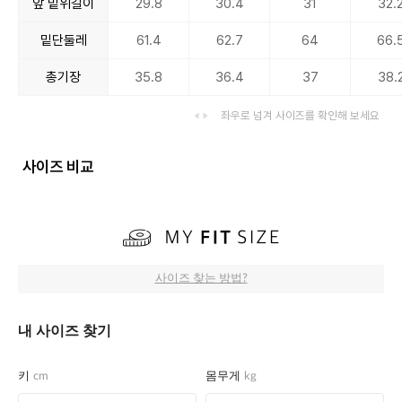
앞 밑위길이
29.8
30.4
31
32.
밑단둘레
61.4
62.7
64
66.
총기장
35.8
36.4
37
38.
좌우로 넘겨 사이즈를 확인해 보세요
사이즈 비교