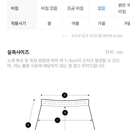
밝은 
비침
비침 있음
조금 비침
없음
비침
착용시기
봄
여름
가을
겨
좌우로 넘겨 사이즈를 확인해 보세요
실측사이즈
단위 : cm
소재 특성 및 측정 방법에 따라 약 1~3cm의 오차가 발생할 수 있으
며, 이는 불량 사유에 해당하지 않는 점 참고 부탁드립니다.