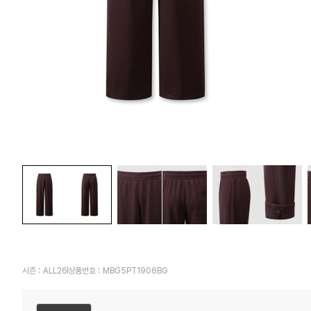
시즌 :
ALL26
상품번호 :
MBG5PT1906BG