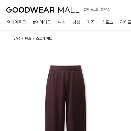
셀렉트샵
폴햄샵
열대야위크
#에어테크
여성
남성
키즈
스포츠
라이
남성
팬츠
스트레이트