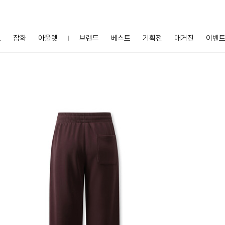
프
잡화
아울렛
브랜드
베스트
기획전
매거진
이벤