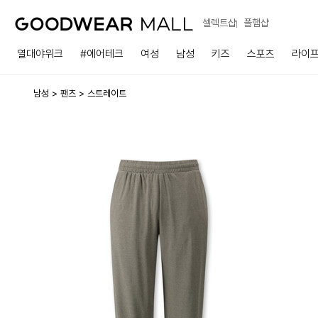
셀렉트샵
폴햄샵
열대야위크
#에어테크
여성
남성
키즈
스포츠
라이
남성
팬츠
스트레이트