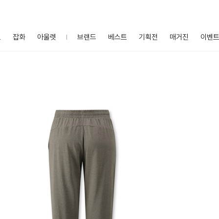
프
잡화
아울렛
브랜드
베스트
기획전
매거진
이벤