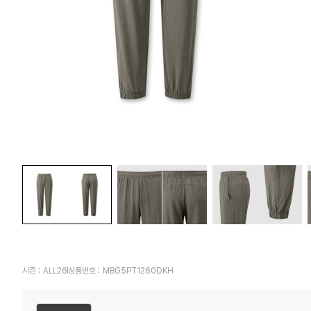
시즌 :
ALL26
상품번호 :
MBG5PT1260DKH