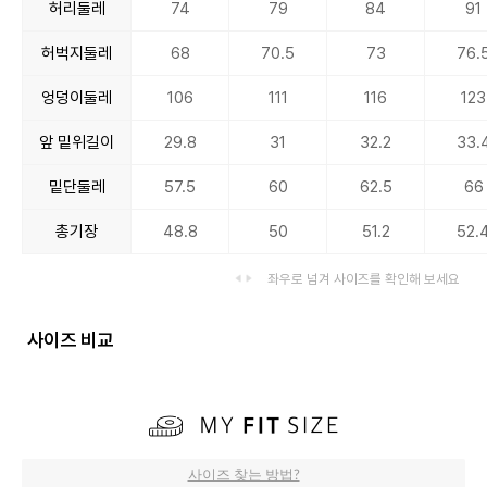
허리둘레
74
79
84
91
허벅지둘레
68
70.5
73
76.
엉덩이둘레
106
111
116
123
앞 밑위길이
29.8
31
32.2
33.
밑단둘레
57.5
60
62.5
66
총기장
48.8
50
51.2
52.
좌우로 넘겨 사이즈를 확인해 보세요
사이즈 비교