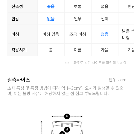
신축성
좋음
보통
없음
밴
안감
없음
일부
전체
밝은 
비침
비침 있음
조금 비침
없음
비침
착용시기
봄
여름
가을
겨
좌우로 넘겨 사이즈를 확인해 보세요
실측사이즈
단위 : cm
소재 특성 및 측정 방법에 따라 약 1~3cm의 오차가 발생할 수 있으
며, 이는 불량 사유에 해당하지 않는 점 참고 부탁드립니다.