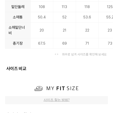
밑단둘레
108
113
118
125
소매통
50.4
52
53.6
55.
소매밑단너
20
21
22
23
비
총기장
67.5
69
71
73
좌우로 넘겨 사이즈를 확인해 보세요
사이즈 비교