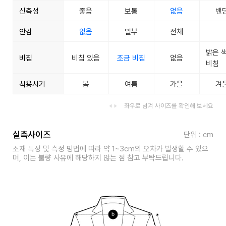
신축성
좋음
보통
없음
밴
안감
없음
일부
전체
밝은 
비침
비침 있음
조금 비침
없음
비침
착용시기
봄
여름
가을
겨
좌우로 넘겨 사이즈를 확인해 보세요
실측사이즈
단위 : cm
소재 특성 및 측정 방법에 따라 약 1~3cm의 오차가 발생할 수 있으
며, 이는 불량 사유에 해당하지 않는 점 참고 부탁드립니다.