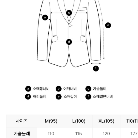
사이즈
M(95)
L(100)
XL(105)
110(1
가슴둘레
110
115
120
127