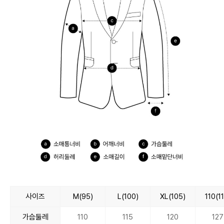
사이즈
M(95)
L(100)
XL(105)
110(1
가슴둘레
110
115
120
127