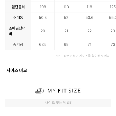
밑단둘레
108
113
118
125
소매통
50.4
52
53.6
55.
소매밑단너
20
21
22
23
비
총기장
67.5
69
71
73
좌우로 넘겨 사이즈를 확인해 보세요
사이즈 비교