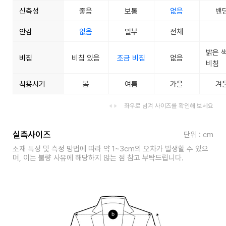
신축성
좋음
보통
없음
밴
안감
없음
일부
전체
밝은 
비침
비침 있음
조금 비침
없음
비침
착용시기
봄
여름
가을
겨
좌우로 넘겨 사이즈를 확인해 보세요
실측사이즈
단위 : cm
소재 특성 및 측정 방법에 따라 약 1~3cm의 오차가 발생할 수 있으
며, 이는 불량 사유에 해당하지 않는 점 참고 부탁드립니다.