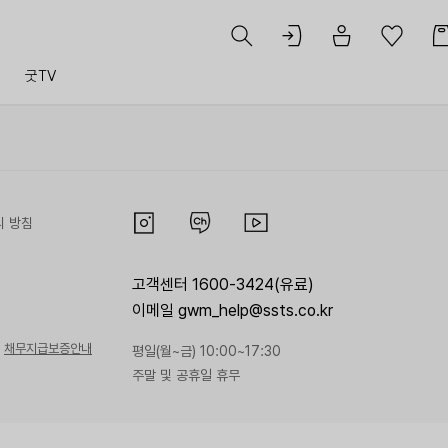
트
굿TV
리 방침
고객센터 1600-3424(유료)
이메일 gwm_help@ssts.co.kr
채무지급보증안내
평일(월~금) 10:00~17:30
주말 및 공휴일 휴무