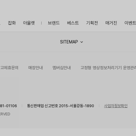
프
잡화
아울렛
브랜드
베스트
기획전
매거진
이벤
SITEMAP
광고제휴문의
매장안내
멤버십안내
고정형 영상정보처리기기 운영관
1-01106
통신판매업 신고번호 2015-서울강동-1890
사업자정보확인
ERVED