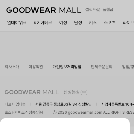
셀렉트샵
폴햄샵
열대야위크
#에어테크
여성
남성
키즈
스포츠
라이
회사소개
이용약관
개인정보처리방침
단체주문문의
입점/
신성통상(주)
대표자 염태순
서울 강동구 풍성로63길 84 신성빌딩
사업자등록번호 104-8
호스팅서비스 신성통상㈜
ⓒ 2026 goodwearmall.com ALL RIGHTS RES