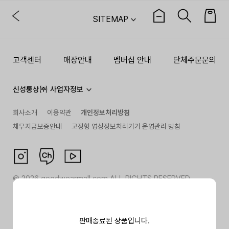
SITEMAP
고객센터
매장안내
멤버십 안내
단체주문문의
신성통상㈜ 사업자정보
회사소개
이용약관
개인정보처리방침
채무지급보증안내
고정형 영상정보처리기기 운영관리 방침
©
2026
goodwearmall.com ALL RIGHTS RESERVED
판매종료된 상품입니다.