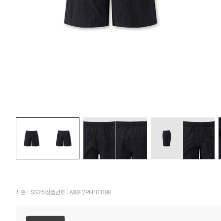
시즌 :
SS25
상품번호 :
MBF2PH1011BK