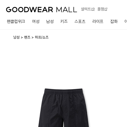
셀렉트샵
폴햄샵
팬클럽위크
여성
남성
키즈
스포츠
라이프
잡화
남성
팬츠
하프/쇼츠