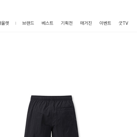
아울렛
브랜드
베스트
기획전
매거진
이벤트
굿TV