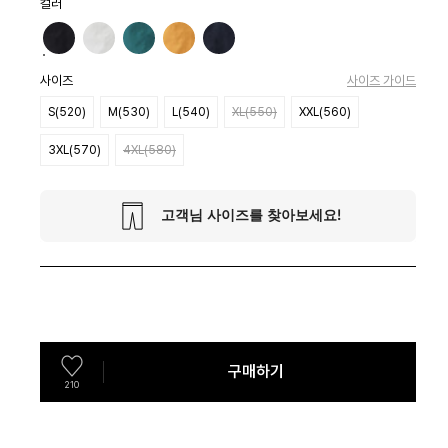
컬러
사이즈
사이즈 가이드
S(520)
M(530)
L(540)
XL(550)
XXL(560)
3XL(570)
4XL(580)
구매하기
210