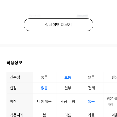
상세설명 더보기
착용정보
신축성
좋음
보통
없음
밴
안감
없음
일부
전체
밝은 
비침
비침 있음
조금 비침
없음
비침
착용시기
봄
여름
가을
겨