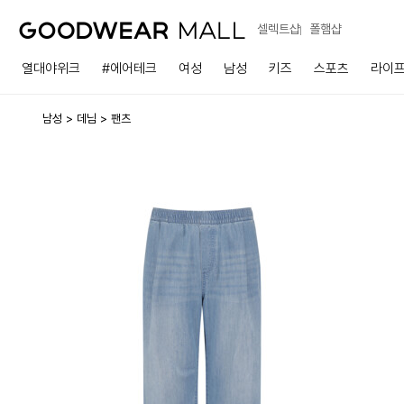
셀렉트샵
폴햄샵
열대야위크
#에어테크
여성
남성
키즈
스포츠
라이
남성
데님
팬츠