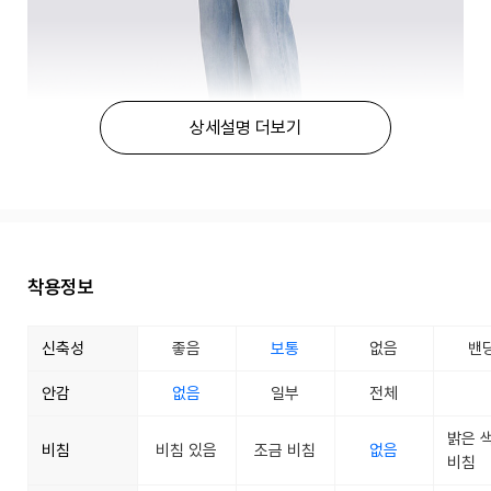
상세설명 더보기
착용정보
신축성
좋음
보통
없음
밴
안감
없음
일부
전체
밝은 
비침
비침 있음
조금 비침
없음
비침