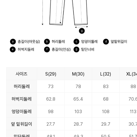
사이즈
S(29)
M(30)
L(32)
XL(3
허리둘레
73
78
83
88
허벅지둘레
62.8
65.4
68
70.
엉덩이둘레
98
103
108
113
앞 밑위길이
27.7
28.7
29.7
30.
밑단둘레
48.1
49.3
50.5
51.