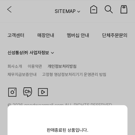
SITEMAP
고객센터
매장안내
멤버십 안내
단체주문문의
신성통상㈜ 사업자정보
회사소개
이용약관
개인정보처리방침
채무지급보증안내
고정형 영상정보처리기기 운영관리 방침
©
2026
goodwearmall.com ALL RIGHTS RESERVED
판매종료된 상품입니다.