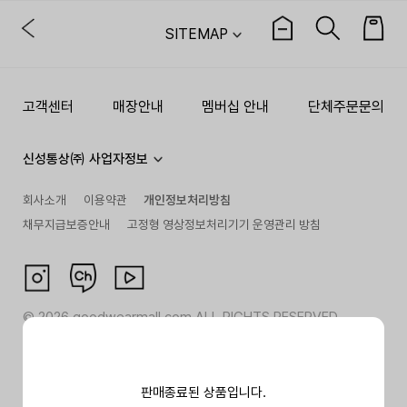
SITEMAP
고객센터
매장안내
멤버십 안내
단체주문문의
신성통상㈜ 사업자정보
회사소개
이용약관
개인정보처리방침
채무지급보증안내
고정형 영상정보처리기기 운영관리 방침
©
2026
goodwearmall.com ALL RIGHTS RESERVED
판매종료된 상품입니다.