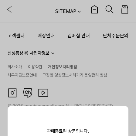
SITEMAP
고객센터
매장안내
멤버십 안내
단체주문문의
신성통상㈜ 사업자정보
회사소개
이용약관
개인정보처리방침
채무지급보증안내
고정형 영상정보처리기기 운영관리 방침
©
2026
goodwearmall.com ALL RIGHTS RESERVED
판매종료된 상품입니다.