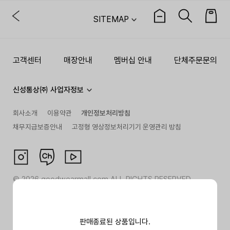
SITEMAP
고객센터
매장안내
멤버십 안내
단체주문문의
신성통상㈜ 사업자정보
회사소개
이용약관
개인정보처리방침
채무지급보증안내
고정형 영상정보처리기기 운영관리 방침
©
2026
goodwearmall.com ALL RIGHTS RESERVED
판매종료된 상품입니다.