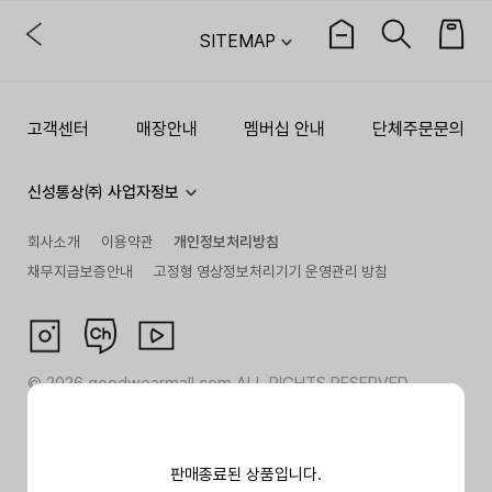
SITEMAP
고객센터
매장안내
멤버십 안내
단체주문문의
신성통상㈜ 사업자정보
회사소개
이용약관
개인정보처리방침
채무지급보증안내
고정형 영상정보처리기기 운영관리 방침
©
2026
goodwearmall.com ALL RIGHTS RESERVED
판매종료된 상품입니다.