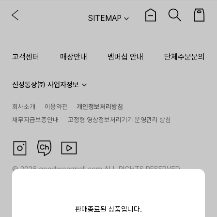
SITEMAP
고객센터
매장안내
멤버십 안내
단체주문문의
신성통상㈜ 사업자정보
회사소개
이용약관
개인정보처리방침
채무지급보증안내
고정형 영상정보처리기기 운영관리 방침
©
2026
goodwearmall.com ALL RIGHTS RESERVED
판매종료된 상품입니다.