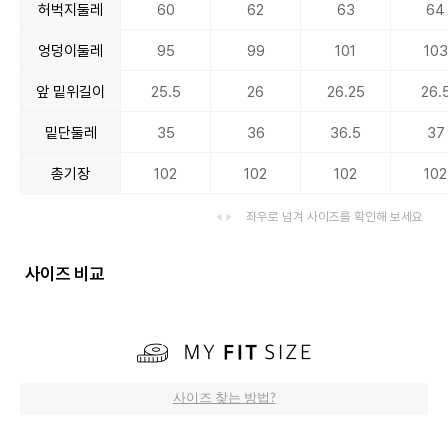
허벅지둘레
60
62
63
64
엉덩이둘레
95
99
101
103
앞 밑위길이
25.5
26
26.25
26.
밑단둘레
35
36
36.5
37
총기장
102
102
102
102
좌우로 넘겨 사이즈를 확인해 보세요
사이즈 비교