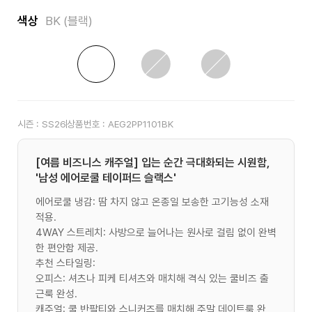
색상
BK (블랙)
시즌 :
SS26
상품번호 :
AEG2PP1101BK
[여름 비즈니스 캐주얼] 입는 순간 극대화되는 시원함,
'남성 에어로쿨 테이퍼드 슬랙스'
에어로쿨 냉감: 땀 차지 않고 온종일 보송한 고기능성 소재
적용.
4WAY 스트레치: 사방으로 늘어나는 원사로 걸림 없이 완벽
한 편안함 제공.
추천 스타일링:
오피스: 셔츠나 피케 티셔츠와 매치해 격식 있는 쿨비즈 출
근룩 완성.
캐주얼: 쿨 반팔티와 스니커즈를 매치해 주말 데이트룩 완