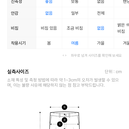
신축성
좋음
보통
없음
밴
안감
없음
일부
전체
밝은 
비침
비침 있음
조금 비침
없음
비침
착용시기
봄
여름
가을
겨
좌우로 넘겨 사이즈를 확인해 보세요
실측사이즈
단위 : cm
소재 특성 및 측정 방법에 따라 약 1~3cm의 오차가 발생할 수 있으
며, 이는 불량 사유에 해당하지 않는 점 참고 부탁드립니다.