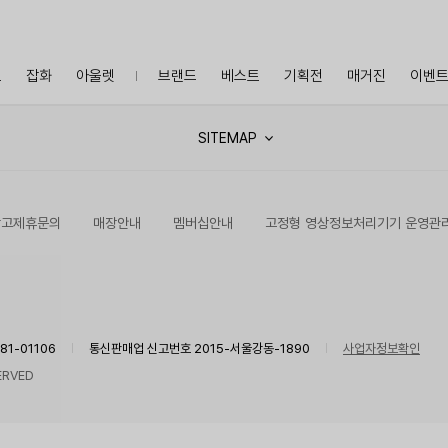
프
잡화
아울렛
브랜드
베스트
기획전
매거진
이벤
SITEMAP
광고제휴문의
매장안내
멤버십안내
고정형 영상정보처리기기 운영관
1-01106
통신판매업 신고번호 2015-서울강동-1890
사업자정보확인
ERVED