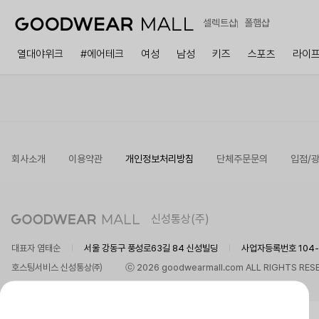
셀렉트샵
폴햄샵
열대야위크
#에어테크
여성
남성
키즈
스포츠
라이
회사소개
이용약관
개인정보처리방침
단체주문문의
입점/
신성통상(주)
대표자 염태순
서울 강동구 풍성로63길 84 신성빌딩
사업자등록번호 104-8
호스팅서비스 신성통상㈜
ⓒ 2026 goodwearmall.com ALL RIGHTS RES