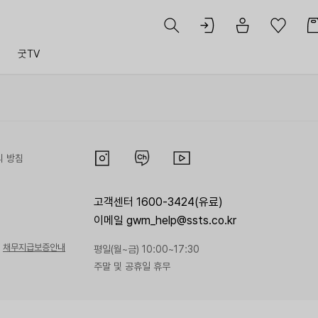
트
굿TV
리 방침
고객센터 1600-3424(유료)
이메일 gwm_help@ssts.co.kr
채무지급보증안내
평일(월~금) 10:00~17:30
주말 및 공휴일 휴무