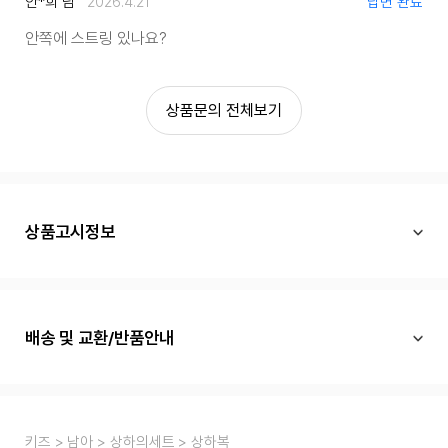
안*희 님
2026.4.21
답변 완료
안쪽에 스트링 있나요?
상품문의 전체보기
상품고시정보
배송 및 교환/반품안내
키즈
남아
상하의세트
상하복