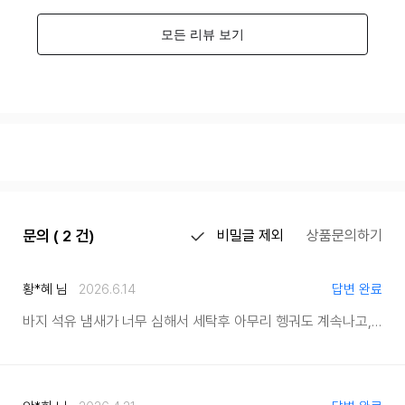
문의 ( 2 건)
비밀글 제외
상품문의하기
황*혜 님
2026.6.14
답변 완료
바지 석유 냄새가 너무 심해서 세탁후 아무리 헹궈도 계속나고, 세탁기에서도 납니다.. 빨래가 올 스탑중이네요.