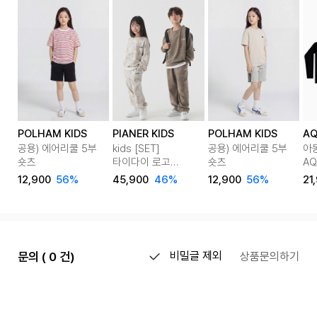
POLHAM KIDS
PIANER KIDS
POLHAM KIDS
AQ
공용) 에어리쿨 5부
kids [SET]
공용) 에어리쿨 5부
아
숏츠
타이다이 로고
숏츠
AQ
맨투맨&스트링 팬츠
반
12,900
56%
45,900
46%
12,900
56%
21
셋업 2color
on
문의 ( 0 건)
비밀글 제외
상품문의하기