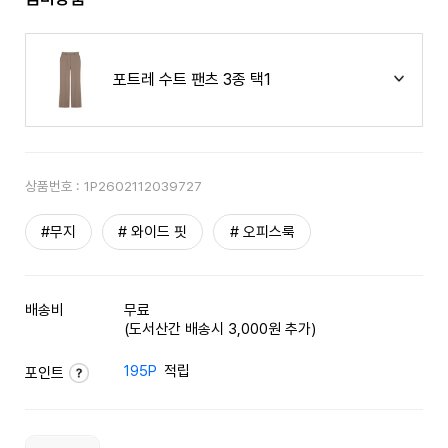
포트레 수트 팬츠 3종 택1
상품번호 :
1P2602112039727
#무지
# 와이드 핏
# 오피스룩
배송비
무료
(도서산간 배송시 3,000원 추가)
195P
적립
포인트