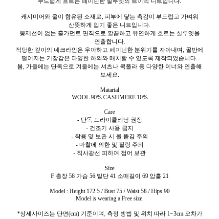
부드럽게 흐르는 페미닌한 실루엣의 브이넥 니트입니다.
캐시미어와 울이 함유된 소재로, 피부에 닿는 촉감이 부드럽고 가벼워
산뜻하게 입
기 좋은 니트입니다.
봉제선이 없는 홀가먼트 편직으로 깔끔하고 유연하게 흐르는 실루엣을
연출합니다.
적당한 깊이의 네크라인은 우아하고 페미닌한 분위기를 자아내며, 골반에
떨어지는 기장감은 다양한 하의와 매치할 수 있도록 제작되었습니다.
봄, 가을에는 단독으로 겨울에는 셔츠나 목폴라 등 다양한 이너와 연출해
보세요.
Matarial
WOOL 90% CASHMERE 10%
Care
- 단독 드라이클리닝 권장
- 건조기 사용 금지
- 착용 및 보관 시 올 뜯김 주의
- 마찰에 의한 및 필링 주의
- 직사광선 피하여 접어 보관
Size
F 총장 58 가슴 56 밑단 41 소매길이 69 암홀 21
Model : Height 172.5 / Bust 75 / Waist 58 / Hips 90
Model is wearing a Free size.
*상세사이즈는 단면(cm) 기준이며, 측정 방법 및 위치 따라 1~3cm 오차가