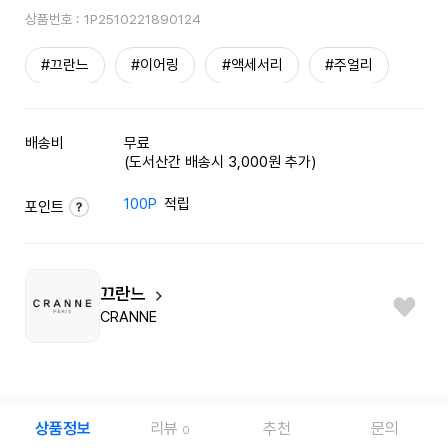
상품번호 :
1P2510221890124
#끄란느
#이어링
#액세서리
#주얼리
배송비
무료
(도서산간 배송시 3,000원 추가)
100P
적립
포인트
끄란느
CRANNE
상품정보
리뷰
추천
문의
0