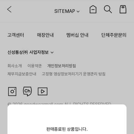
SITEMAP
고객센터
매장안내
멤버십 안내
단체주문문의
신성통상㈜ 사업자정보
회사소개
이용약관
개인정보처리방침
채무지급보증안내
고정형 영상정보처리기기 운영관리 방침
©
2026
goodwearmall.com ALL RIGHTS RESERVED
판매종료된 상품입니다.