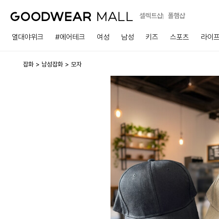
셀렉트샵
폴햄샵
열대야위크
#에어테크
여성
남성
키즈
스포츠
라이
잡화
남성잡화
모자