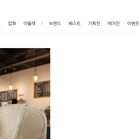
프
잡화
아울렛
브랜드
베스트
기획전
매거진
이벤