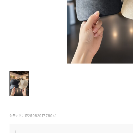
상품번호 :
1P2508291778941