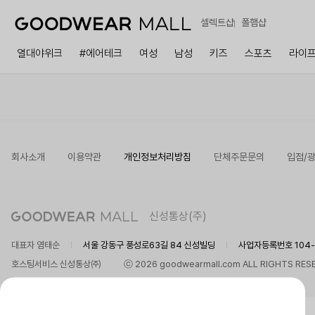
셀렉트샵
폴햄샵
열대야위크
#에어테크
여성
남성
키즈
스포츠
라이
회사소개
이용약관
개인정보처리방침
단체주문문의
입점/
신성통상(주)
대표자 염태순
서울 강동구 풍성로63길 84 신성빌딩
사업자등록번호 104-8
호스팅서비스 신성통상㈜
ⓒ 2026 goodwearmall.com ALL RIGHTS RES