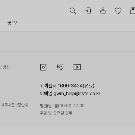
트
굿TV
리 방침
고객센터 1600-3424(유료)
이메일 gwm_help@ssts.co.kr
채무지급보증안내
평일(월~금) 10:00~17:30
주말 및 공휴일 휴무