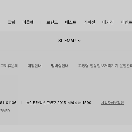
프
잡화
아울렛
브랜드
베스트
기획전
매거진
이벤
SITEMAP
광고제휴문의
매장안내
멤버십안내
고정형 영상정보처리기기 운영관
1-01106
통신판매업 신고번호 2015-서울강동-1890
사업자정보확인
ERVED