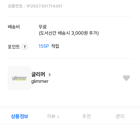
상품번호 :
1P2507301714361
배송비
무료
(도서산간 배송시 3,000원 추가)
155P
적립
포인트
글리머
glimmer
상품정보
리뷰
추천
문의
0