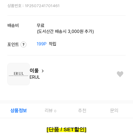
상품번호 :
1P2507241701461
배송비
무료
(도서산간 배송시 3,000원 추가)
199P
적립
포인트
이룰
ERUL
상품정보
리뷰
추천
문의
0
[단품 / SET할인]