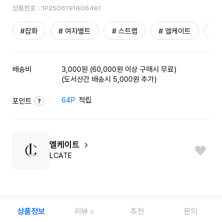
상품번호 :
1P2506191606481
#잡화
# 여자벨트
# 스트랩
# 엘케이트
#
배송비
3,000원 (60,000원 이상 구매시 무료)
(도서산간 배송시 5,000원 추가)
64P
적립
포인트
엘케이트
LCATE
상품정보
리뷰
추천
문의
0