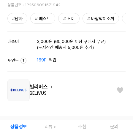
상품번호 :
1P2506091571942
#남자
# 베스트
# 조끼
# 바람막이조끼
#
배송비
3,000원 (60,000원 이상 구매시 무료)
(도서산간 배송시 5,000원 추가)
169P
적립
포인트
빌리버스
BELIVUS
상품정보
리뷰
추천
문의
0