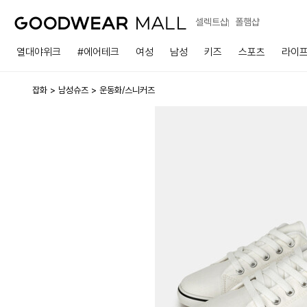
셀렉트샵
폴햄샵
열대야위크
#에어테크
여성
남성
키즈
스포츠
라이
잡화
남성슈즈
운동화/스니커즈