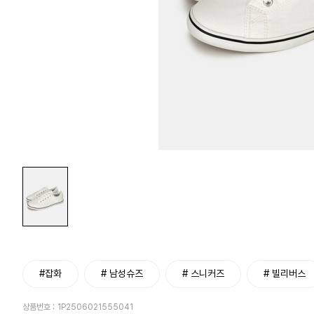
#잡화
# 남성슈즈
# 스니커즈
# 빌리버스
상품번호 :
1P2506021555041