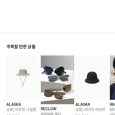
주목할 만한 상품
ALASKA
ALASKA
R
RECLOW
공용) 버킷햇 나일론
공용) 베이직 버킷햇
BB
WIRWIR 폴더
선