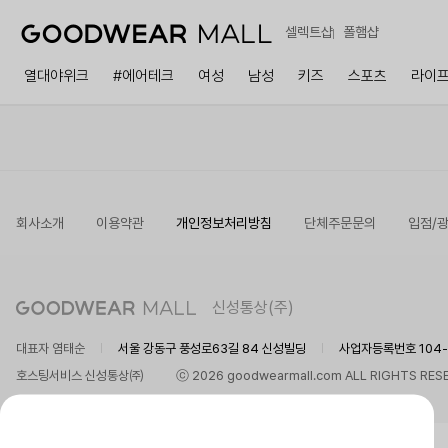
셀렉트샵
폴햄샵
열대야위크
#에어테크
여성
남성
키즈
스포츠
라이
회사소개
이용약관
개인정보처리방침
단체주문문의
입점/
신성통상(주)
대표자 염태순
서울 강동구 풍성로63길 84 신성빌딩
사업자등록번호 104-8
호스팅서비스 신성통상㈜
ⓒ 2026 goodwearmall.com ALL RIGHTS RES