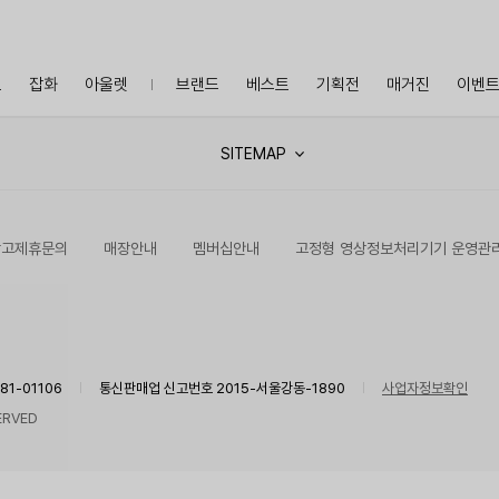
프
잡화
아울렛
브랜드
베스트
기획전
매거진
이벤
SITEMAP
광고제휴문의
매장안내
멤버십안내
고정형 영상정보처리기기 운영관
1-01106
통신판매업 신고번호 2015-서울강동-1890
사업자정보확인
ERVED