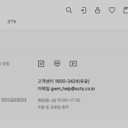
트
굿TV
리 방침
고객센터 1600-3424(유료)
이메일 gwm_help@ssts.co.kr
채무지급보증안내
평일(월~금) 10:00~17:30
주말 및 공휴일 휴무