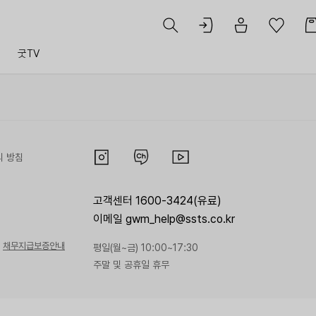
트
굿TV
리 방침
고객센터 1600-3424(유료)
이메일 gwm_help@ssts.co.kr
채무지급보증안내
평일(월~금) 10:00~17:30
주말 및 공휴일 휴무