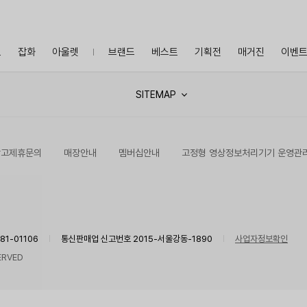
프
잡화
아울렛
브랜드
베스트
기획전
매거진
이벤
SITEMAP
광고제휴문의
매장안내
멤버십안내
고정형 영상정보처리기기 운영관
1-01106
통신판매업 신고번호 2015-서울강동-1890
사업자정보확인
ERVED