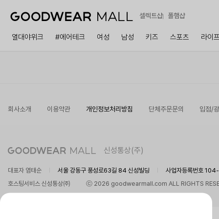
셀렉트샵
폴햄샵
열대야위크
#에어테크
여성
남성
키즈
스포츠
라이
회사소개
이용약관
개인정보처리방침
단체주문문의
입점/
신성통상(주)
대표자 염태순
서울 강동구 풍성로63길 84 신성빌딩
사업자등록번호 104-8
호스팅서비스 신성통상㈜
ⓒ 2026 goodwearmall.com ALL RIGHTS RES