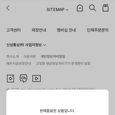
SITEMAP
고객센터
매장안내
멤버십 안내
단체주문문의
신성통상㈜ 사업자정보
회사소개
이용약관
개인정보처리방침
채무지급보증안내
고정형 영상정보처리기기 운영관리 방침
©
2026
goodwearmall.com ALL RIGHTS RESERVED
판매종료된 상품입니다.