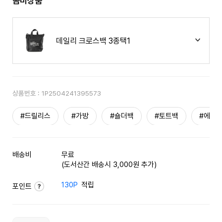
콤비상품
데일리 크로스백 3종택1
상품번호 :
1P2504241395573
#드릴리스
#가방
#숄더백
#토트백
#에코
배송비
무료
(도서산간 배송시 3,000원 추가)
130P
적립
포인트