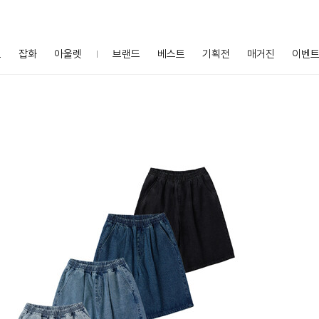
프
잡화
아울렛
브랜드
베스트
기획전
매거진
이벤