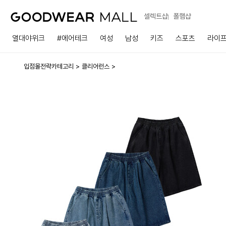
셀렉트샵
폴햄샵
열대야위크
#에어테크
여성
남성
키즈
스포츠
라이
입점몰전략카테고리
클리어런스