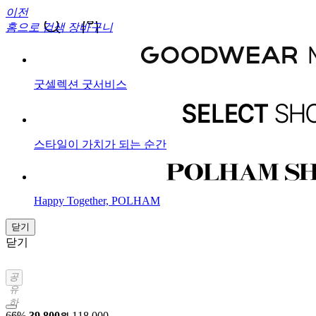
이전
홈으로
검색
장바구니
굿셀렉션 굿서비스
스타일이 가치가 되는 순간
Happy Together, POLHAM
닫기
닫기
공
유
하
기
66%
39,800
118,000