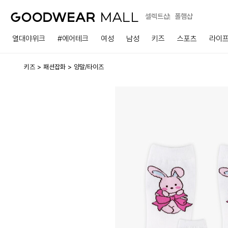
셀렉트샵
폴햄샵
열대야위크
#에어테크
여성
남성
키즈
스포츠
라이
키즈
패션잡화
양말/타이즈