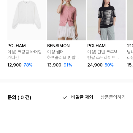
POLHAM
BENSIMON
POLHAM
21
여성) 크링클 바머형
여성 썸머
여성) 린넨 크루넥
남
가디건
하프슬리브 반팔
반팔 스트라이프
라
가디건 5종 택1
풀오버
12,900
78%
13,900
91%
24,900
50%
15
문의 ( 0 건)
비밀글 제외
상품문의하기