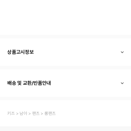
상품고시정보
배송 및 교환/반품안내
키즈
남아
팬츠
롱팬츠