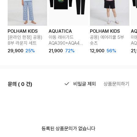
POLHAM KIDS
AQUATICA
POLHAM KIDS
AQ
[온라인 한정] 공용)
아동 래쉬가드
공용) 에어리쿨 5부
아
8부 라운지 세트
AQA390+AQA421
숏츠
AQ
반바지워터레깅스
반
29,900
25%
21,900
72%
12,900
56%
21
only one
on
문의 ( 0 건)
비밀글 제외
상품문의하기
등록된 상품문의가 없습니다