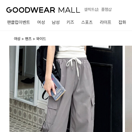
셀렉트샵
폴햄샵
팬클럽이벤트
여성
남성
키즈
스포츠
라이프
잡화
여성
팬츠
와이드